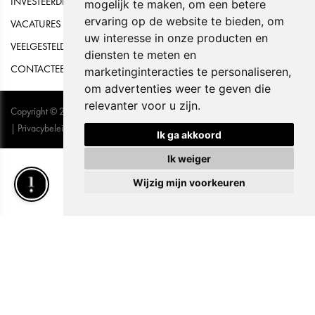
INVESTEERDERSRELATIES
mogelijk te maken
,
om een betere
ervaring op de website te bieden
,
om
VACATURES
uw interesse in onze producten en
VEELGESTELDE VRAGEN
diensten te meten en
CONTACTEER ONS
marketinginteracties te personaliseren
,
om advertenties weer te geven die
relevanter voor u zijn
.
Copyright © 2026 Hydrafacial. Alle Rechten Voorbehouden
|
Privacybeleid
|
UP-TO-DATE WebDesign
Ik ga akkoord
Ik weiger
Wijzig mijn voorkeuren