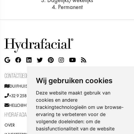
3. Dagelijks/wekelijks
4. Permanent
CONTACTGEGEVENS
Wij gebruiken cookies
DUIFHUISWEG 22, 3590 DIEPENBEEK, BELGIË
Deze website maakt gebruik van
+32 9 258 06 03
cookies en andere
HELLO@HYDRAFACIAL.BE
trackingtechnologieën om uw browse-
ervaring te verbeteren voor de
HYDRAFACIAL
volgende doeleinden:
om de
OVER
basisfunctionaliteit van de website