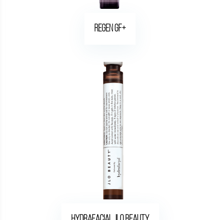
ReGen GF+
Hydrafacial JLO Beauty