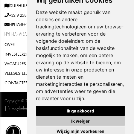
Wij gebruiken cookies
DUIFHUISWEG 22, 3590 DIEPENBEEK, BELGIË
Deze website maakt gebruik van
+32 9 258 06 03
cookies en andere
HELLO@HYDRAFACIAL.BE
trackingtechnologieën om uw browse-
ervaring te verbeteren voor de
HYDRAFACIAL
volgende doeleinden:
om de
OVER
basisfunctionaliteit van de website
INVESTEERDERSRELATIES
mogelijk te maken
,
om een betere
ervaring op de website te bieden
,
om
VACATURES
uw interesse in onze producten en
VEELGESTELDE VRAGEN
diensten te meten en
CONTACTEER ONS
marketinginteracties te personaliseren
,
om advertenties weer te geven die
relevanter voor u zijn
.
Copyright © 2026 Hydrafacial. Alle Rechten Voorbehouden
|
Privacybeleid
|
UP-TO-DATE WebDesign
Ik ga akkoord
Ik weiger
Wijzig mijn voorkeuren